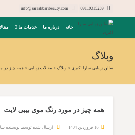
info@saraakbaribeauty.com
09119315239
خانه
درباره ما
خدمات ما
مقال
وبلاگ
سالن زیبایی سارا اکبری
>
وبلاگ
>
مقالات زیبایی
>
همه چیز در مو
همه چیز در مورد رنگ موی بیبی لایت
16 فروردین 1404
ارسال شده توسط
نویسنده سا