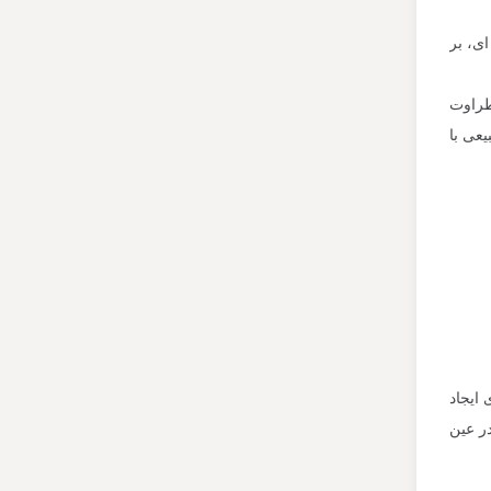
ای، بر
طراوت
عی با
 ایجاد
در عین