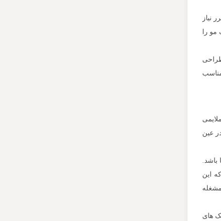
ر نیاز
 مو را
طراحی
 مناسب
لایمی
در عین
 باشد.
ه این
مشغله
ک‌ های