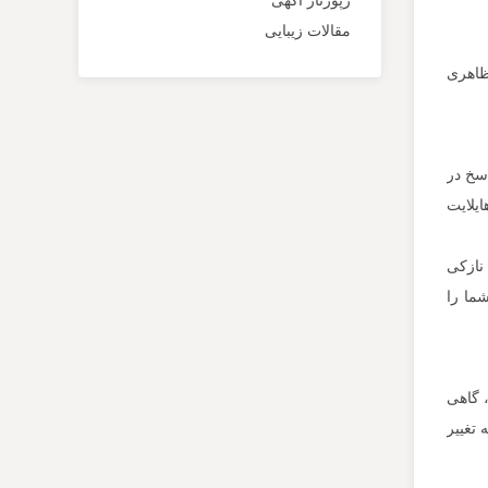
رپورتاژ اگهی
مقالات زیبایی
 ظاهری
اسخ در
یلایت‌
 نازکی
شما را
، گاهی
 تغییر